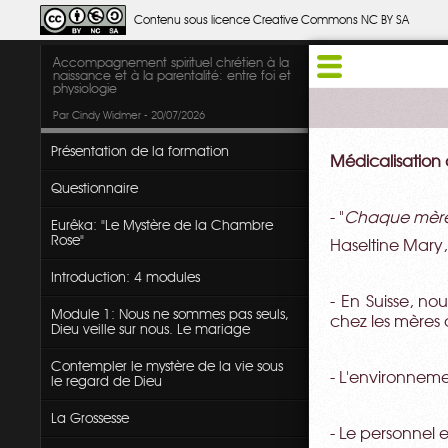
Contenu sous licence Creative Commons NC BY SA
Accompagnement spirituel chrétien à la
naissance et à la parentalité: entre foi et
physiologie
Par Cindy Widmer - 20/07/2026
Présentation de la formation
Médicalisation
Questionnaire
- "
Chaque mère, 
Eurêka: "Le Mystère de la Chambre
Rose"
Haseltine Mary,
Introduction: 4 modules
- En Suisse, n
Module 1: Nous ne sommes pas seuls,
chez les mères 
Dieu veille sur nous. Le mariage
Contempler le mystère de la vie sous
- L'environnemen
le regard de Dieu
La Grossesse
- Le personnel es