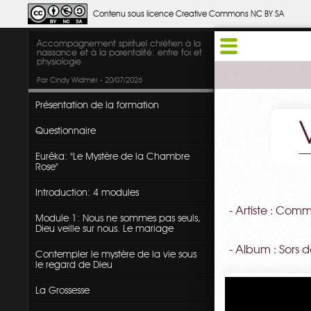
Contenu sous licence Creative Commons NC BY SA
Accompagnement spirituel chrétien à la
naissance et à la parentalité: entre foi et
physiologie
Par Cindy Widmer - 20/07/2026
Présentation de la formation
Questionnaire
Eurêka: "Le Mystère de la Chambre
Rose"
Introduction: 4 modules
- Artiste : Co
Module 1: Nous ne sommes pas seuls,
Dieu veille sur nous. Le mariage
- Album : Sors d
Contempler le mystère de la vie sous
le regard de Dieu
La Grossesse