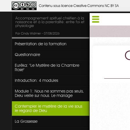
Contenu sous licence Creative Commons NC BY SA
Accompagnement spirituel chrétien à la
naissance et à la parentalité: entre foi et
physiologie
Par Cindy Widmer - 07/08/2026
Présentation de la formation
Questionnaire
Eurêka: "Le Mystère de la Chambre
Rose"
Introduction: 4 modules
Module 1: Nous ne sommes pas seuls,
Dieu veille sur nous. Le mariage
Contempler le mystère de la vie sous
le regard de Dieu
La Grossesse