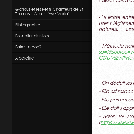
naissances à d
Glorious et les Petits Chanteurs de St
Thomas d'Aquin: "Ave Maria"
- "
Il existe ent
usent légitimem
Bibliographie
naturels.
" (Hum
Pour aller plus loin...
-
Méthode natur
Faire un don?
sa=t&source=w
CTAxVsZv4FHc
À paraître
- On déduit les
- Elle est respe
- Elle permet au
- Elle doit s'a
- Selon les st
(
https://www.wh