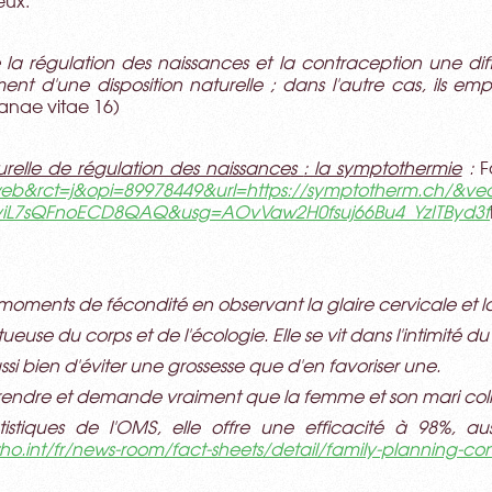
eux.
re la régulation des naissances et la contraception une diff
ent d'une disposition naturelle ; dans l'autre cas, ils e
anae vitae 16)
elle de régul
ation des naissance
s
: la symptothermie
:
F
eb&rct=j&opi=89978449&url=https://symptotherm.ch/&v
yiL7sQFnoECD8QAQ&usg=AOvVaw2H0fsuj66Bu4_YzITByd3f
 moments de fécondité en observant la glaire cervicale et 
ctueuse du corps et de l'écologie. Elle se vit dans l'intimité
ssi bien d'éviter une grossesse que d'en favoriser une.
pprendre et demande vraiment que la femme et son mari colla
atistiques de l'OMS, elle offre une efficacité à 98%, a
o.int/fr/news-room/fact-sheets/detail/family-planning-co