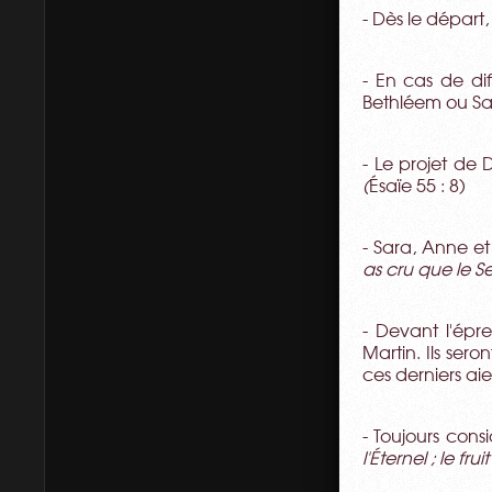
- Dès le départ,
- En cas de dif
Bethléem ou Sa
- Le projet de 
(
Ésaïe 55 : 8)
- Sara, Anne e
as cru que le S
- Devant l'épre
Martin. Ils ser
ces derniers aie
- Toujours con
l'Éternel ; le fr