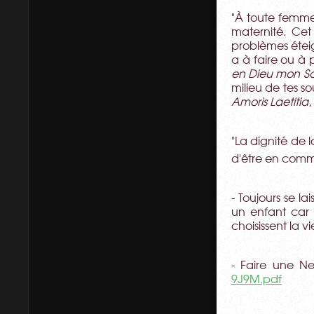
"À toute femme 
maternité. Cet
problèmes éteig
a à faire ou à 
en Dieu mon Sau
milieu de tes s
Amoris Laetitia
,
"La dignité de l
d'être en commu
- Toujours se l
un enfant car 
choisissent la vie.
- Faire une N
9J9M.pdf