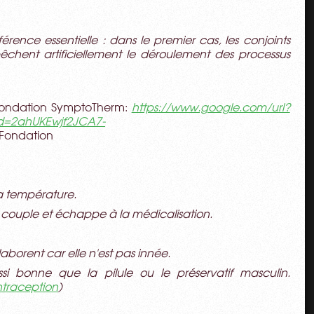
érence essentielle : dans le premier cas, les conjoints
mpêchent artificiellement le déroulement des processus
ondation SymptoTherm:
https://www.google.com/url?
ed=2ahUKEwjf2JCA7-
Fondation
la température.
 du couple et échappe à la médicalisation.
borent car elle n'est pas innée.
ussi bonne que la pilule ou le préservatif masculin.
ntraception
)