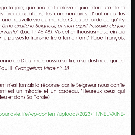
ta joie, que rien ne t’enlève la joie intérieure de la
es préoccupations, les commentaires d’autrui ou les
r une nouvelle vie au monde. Occupe-toi de ce qu’il y
âme exalte le Seigneur, et mon esprit tressaille de joie
servante
” (Luc 1 : 46-48). Vis cet enthousiasme serein au
tu puisses la transmettre à ton enfant." Pape François,
vienne de Dieu, mais aussi à sa fin, à sa destinée, qui est
o
aul II,
Evangelium Vitae n
38
ent n'est jamais la réponse car le Seigneur nous confie
ant est un miracle et un cadeau. "Heureux ceux qui
 Dieu et dans Sa Parole)
spourlavie.life/wp-content/uploads/2023/11/NEUVAINE-