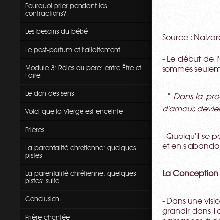
Pourquoi prier pendant les
contractions?
Les besoins du bébé
Source : Nalzar
Le post-partum et l'allaitement
- Le début de l
Module 3: Rôles du père: entre Être et
sommes seuleme
Faire
Le don des sens
- "
Dans la proc
d'amour, devient
Voici que la Vierge est enceinte
Prières
- Quoiqu'il se 
et en s'abando
La parentalité chrétienne: quelques
pistes
La parentalité chrétienne: quelques
La Conceptio
pistes: suite
Conclusion
- Dans une visi
grandir dans l
Prière chantée