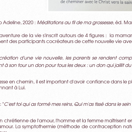
o Adeline, 2020 :
Méditations au fil de ma grossesse
, éd. M
'aventure de la vie s'inscrit autours de 4 figures : la mama
nt des participants cocréateurs de cette nouvelle vie ave
réation d'une vie nouvelle, les parents se rendent compte 
 à son tour un don pour tous les deux : un don qui jaillit du
passe en chemin, il est important d'avoir confiance dans le
nnant à Lui.
n
: "
C'est toi qui as formé mes reins, Qui m'as tissé dans le sei
on chrétienne de l'amour, l'homme et la femme maîtrisent e
'amour. La symptothermie (méthode de contraception natu