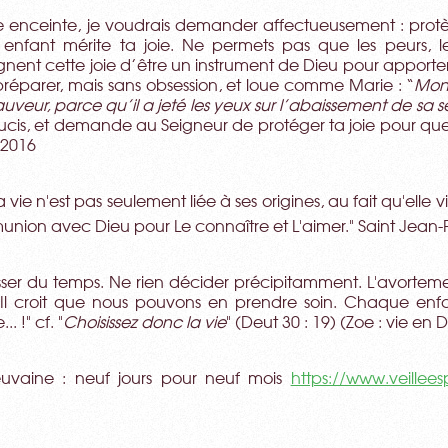
enceinte, je voudrais demander affectueusement : protège 
 enfant mérite ta joie. Ne permets pas que les peurs, l
nent cette joie d’être un instrument de Dieu pour apporte
préparer, mais sans obsession, et loue comme Marie : “
Mon 
veur, parce qu’il a jeté les yeux sur l’abaissement de sa 
oucis, et demande au Seigneur de protéger ta joie pour que 
 2016
a vie n'est pas seulement liée à ses origines, au fait qu'elle 
nion avec Dieu pour Le connaître et L'aimer." Saint Jean-P
aisser du temps. Ne rien décider précipitamment. L'avortem
Il croit que nous pouvons en prendre soin. Chaque enf
.. !" cf. "
Choisissez donc la vie
" (Deut 30 : 19) (Zoe : vie en
euvaine : neuf jours pour neuf mois
https://www.veillee