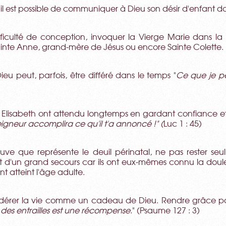
 il est possible de communiquer à Dieu son désir d'enfant da
ficulté de conception, invoquer la Vierge Marie dans la "
inte Anne, grand-mère de Jésus ou encore Sainte Colette.
Dieu peut, parfois, être différé dans le temps "
Ce que je p
t Elisabeth ont attendu longtemps en gardant confiance et
eigneur accomplira ce qu'il t'a annoncé !" (
Luc 1 : 45)
uve que représente le deuil périnatal, ne pas rester seul(
ont d'un grand secours car ils ont eux-mêmes connu la dou
nt atteint l'âge adulte.
sidérer la vie comme un cadeau de Dieu. Rendre grâce p
uit des entrailles est une récompense.
" (Psaume 127 : 3)