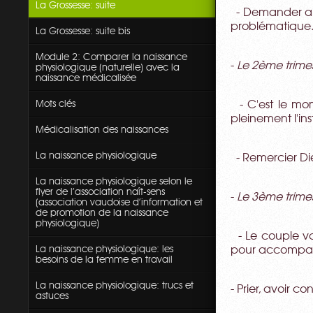
La Grossesse: suite
- Demander au 
problématique
La Grossesse: suite bis
Module 2: Comparer la naissance
-
Le 2ème trime
physiologique (naturelle) avec la
naissance médicalisée
Mots clés
- C'est le mom
pleinement l'ins
Médicalisation des naissances
La naissance physiologique
- Remercier Die
La naissance physiologique selon le
flyer de l'association naît-sens
-
Le 3ème trime
(association vaudoise d'information et
de promotion de la naissance
physiologique)
- Le couple va
La naissance physiologique: les
pour accompagn
besoins de la femme en travail
La naissance physiologique: trucs et
- Prier, avoir c
astuces