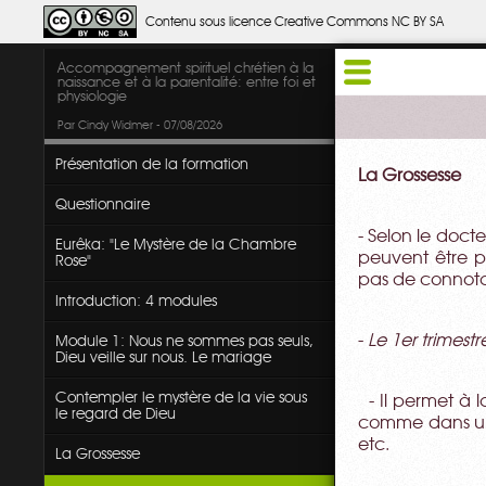
Contenu sous licence Creative Commons NC BY SA
Accompagnement spirituel chrétien à la
naissance et à la parentalité: entre foi et
physiologie
Par Cindy Widmer - 07/08/2026
Présentation de la formation
La Grossesse
Questionnaire
- Selon le doct
Eurêka: "Le Mystère de la Chambre
peuvent être p
Rose"
pas de connotat
Introduction: 4 modules
-
Le 1er trimest
Module 1: Nous ne sommes pas seuls,
Dieu veille sur nous. Le mariage
Contempler le mystère de la vie sous
- Il permet à l
le regard de Dieu
comme dans une
etc.
La Grossesse