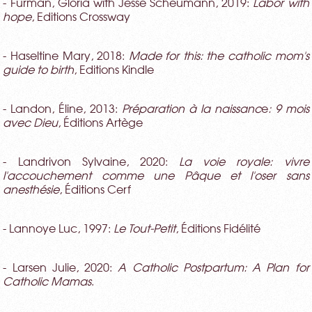
- Furman, Gloria with Jesse Scheumann, 2019:
Labor with
hope
, Editions Crossway
- Haseltine Mary, 2018:
Made for this: the catholic mom's
guide to birth
, Editions Kindle
- Landon, Éline, 2013:
Préparation à la naissanc
e
: 9 mois
avec Dieu
, Éditions Artège
- Landrivon Sylvaine, 2020:
La voie royale: vivre
l'accouchement comme une Pâque et l'oser sans
anesthésie
, Éditions Cerf
- Lannoye Luc, 1997:
Le Tout-Petit
, Éditions Fidélité
- Larsen Julie, 2020:
A Catholic Postpartum: A Plan for
Catholic Mamas
.