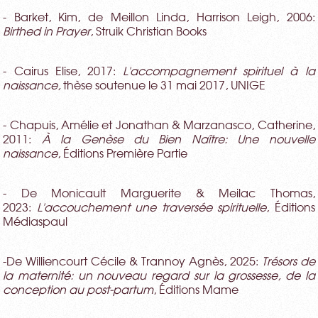
- Barket, Kim, de Meillon Linda, Harrison Leigh, 2006:
Birthed in Prayer
, Struik Christian Books
- Cairus Elise, 2017:
L'accompagnement spirituel à la
naissance,
thèse soutenue le 31 mai 2017, UNIGE
- Chapuis, Amélie et Jonathan & Marzanasco, Catherine,
2011:
À la Genèse du Bien Naître: Une nouvelle
naissance
, Éditions Première Partie
- De Monicault Marguerite & Meilac Thomas,
2023:
L'accouchement une traversée spirituelle
, Éditions
Médiaspaul
-De Williencourt Cécile & Trannoy Agnès, 2025:
Trésors de
la maternité: un nouveau regard sur la grossesse, de la
conception au post-partum
, Éditions Mame