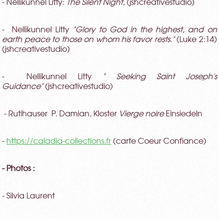
- Nellikunnel Litty:
The Silent Night
, (jshcreativestudio)
- Nellikunnel Litty
"Glory to God in the highest, and on
earth peace to those on whom his favor rests."
(Luke 2:14)
(jshcreativestudio)
- Nellikunnel Litty
" Seeking Saint Joseph's
Guidance"
(jshcreativestudio)
- Rutihauser P. Damian, Kloster
Vierge noire
Einsiedeln
-
https://caladia-collections.fr
(carte Coeur Confiance)
- Photos :
- Silvia Laurent