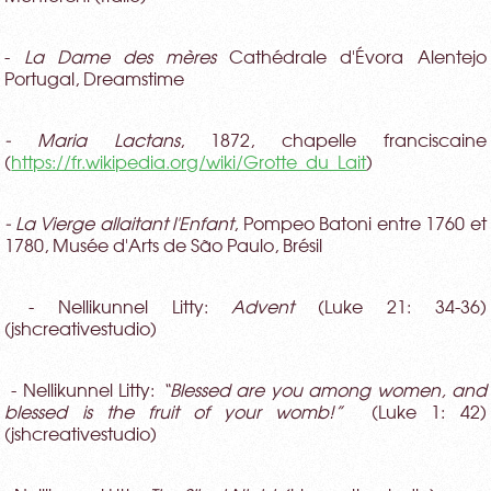
-
La Dame des mères
Cathédrale d'Évora Alentejo
Portugal, Dreamstime
- Maria Lactans
, 1872, chapelle franciscaine
(
https://fr.wikipedia.org/wiki/Grotte_du_Lait
)
- La Vierge allaitant l'Enfant
, Pompeo Batoni entre 1760 et
1780,
Musée d'Arts de São Paulo, Brésil
- Nellikunnel Litty:
Advent
(Luke 21: 34-36)
(jshcreativestudio)
- Nellikunnel Litty:
“
Blessed are you among women, and
blessed is the fruit of your womb!”
(Luke 1: 42)
(jshcreativestudio)