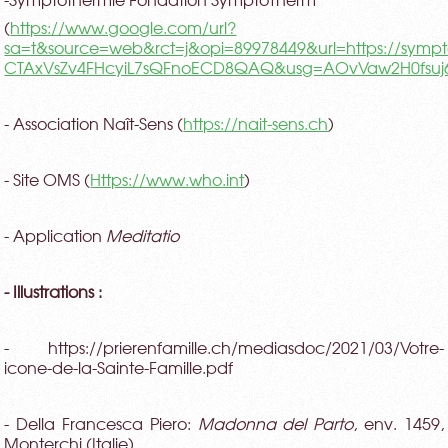
-Symptothermie Fondation SymptoTherm
(
https://www.google.com/url?
sa=t&source=web&rct=j&opi=89978449&url=https://sym
CTAxVsZv4FHcyiL7sQFnoECD8QAQ&usg=AOvVaw2H0fsuj6
- Association Naît-Sens (
https://nait-sens.ch
)
- Site OMS (
Https://www.who.int
)
- Application
Meditatio
- Illustrations :
- https://prierenfamille.ch/mediasdoc/2021/03/Votre-
icone-de-la-Sainte-Famille.pdf
- Della Francesca Piero:
Madonna del Parto
, env. 1459,
Monterchi (Italie)