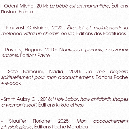
- Odent Michel, 2014:
Le bébé est un mammifère
, Éditions
l'Instant Présent
-
Prouvost Ghislaine, 2022:
Être ici et maintenant: la
méthode Vittoz un chemin de vie
, Éditions des Béatitudes
- Reynes, Hugues, 2010: N
ouveaux parents, nouveaux
enfants
, Éditions Favre
- Sofo Bamouni, Nadia, 2020: J
e me prépare
spirituellement pour mon accouchement
, Éditions Poche
+ e-book
- Smith Aubry G. , 2016: "
Holy Labor: how childbirth shapes
a woman's soul"
, Éditions KirkdalePress
- Stauffer Floriane, 2025:
Mon accouchement
physiologique
, Éditions Poche Marabout