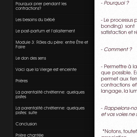
-
Pourquoi ?
Pourquoi prier pendant les
contractions?
Les besoins du bébé
- Le processus 
bonding) sont 
Le post-partum et l'allaitement
satisfaction et
Module 3: Rôles du père: entre Être et
Faire
-
Comment ?
Le don des sens
- Permettre à l
Voici que la Vierge est enceinte
que possible. 
permet aux fem
Prières
contractions ef
langage, la lumi
La parentalité chrétienne: quelques
pistes
La parentalité chrétienne: quelques
-
Rappelons-nou
pistes: suite
et vos voies ne 
Conclusion
*Notons, toutef
Prière chantée