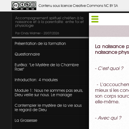
Contenu sous licence Creative Commons NC BY SA
Accompagnement spirituel chrétien à la
naissance et à la parentalité: entre foi et
physiologie
Par Cindy Widmer - 20/07/2026
Présentation de la formation
La naissance ph
naissance phys
Questionnaire
Eurêka: "Le Mystère de la Chambre
-
C'est quoi ?
Rose"
Introduction: 4 modules
- L'accoucheme
mieux si les co
Module 1: Nous ne sommes pas seuls,
Dieu veille sur nous. Le mariage
son corps saur
elle-même.
Contempler le mystère de la vie sous
le regard de Dieu
-
Avec qui ?
La Grossesse