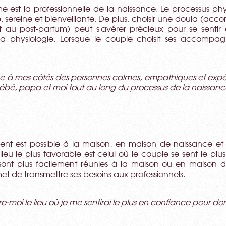
 est la professionnelle de la naissance. Le processus phys
 sereine et bienveillante. De plus, choisir une doula (ac
t au post-partum) peut s'avérer précieux pour se sentir
 la physiologie. Lorsque le couple choisit ses accompagna
ce à mes côtés des personnes calmes, empathiques et exp
bébé, papa et moi tout au long du processus de la naissan
nt est possible à la maison, en maison de naissance et à
lieu le plus favorable est celui où le couple se sent le plus
sont plus facilement réunies à la maison ou en maison de 
t de transmettre ses besoins aux professionnels.
ire-moi le lieu où je me sentirai le plus en confiance pour d