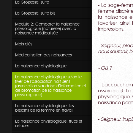
La Grossesse: suite
- La sage-femme
femme discrète,
La Grossesse: suite bis
la naissance e
favoriser ainsi
Module 2: Comparer la naissance
physiologique (naturelle) avec la
impressions.
naissance médicalisée
Mots clés
-
Seigneur, pla
nous soutenir, 
Médicalisation des naissances
La naissance physiologique
- Où ?
La naissance physiologique selon le
flyer de l'association naît-sens
- L'accoucheme
(association vaudoise d'information et
de promotion de la naissance
assurance). Le 
physiologique)
physiologique 
naissance perme
La naissance physiologique: les
besoins de la femme en travail
-
Seigneur, insp
La naissance physiologique: trucs et
astuces